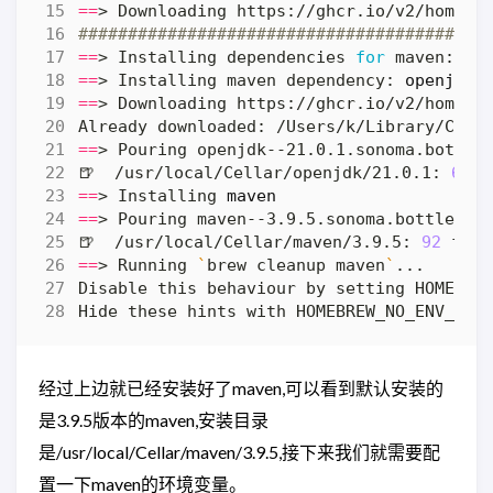
==
#########################################
==
> Installing dependencies 
for
 maven: 
op
==
> Installing maven dependency: 
openjdk
==
==
🍺  /usr/local/Cellar/openjdk/21.0.1: 
600
==
> Installing 
maven
==
🍺  /usr/local/Cellar/maven/3.9.5: 
92
==
> Running 
`
brew cleanup maven
`
Hide these hints with HOMEBREW_NO_ENV_HIN
经过上边就已经安装好了maven,可以看到默认安装的
是3.9.5版本的maven,安装目录
是/usr/local/Cellar/maven/3.9.5,接下来我们就需要配
置一下maven的环境变量。