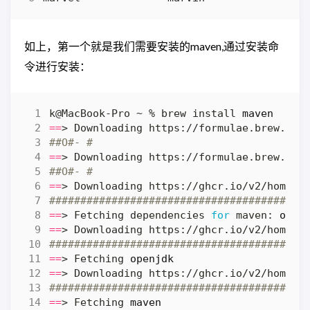
如上，第一个就是我们需要安装的maven,通过安装命
令进行安装：
k@MacBook-Pro ~ % brew install 
maven
==
##O#- #
==
##O#- #
==
#########################################
==
> Fetching dependencies 
for
 maven: 
open
==
#########################################
==
> Fetching 
openjdk
==
#########################################
==
> Fetching 
maven