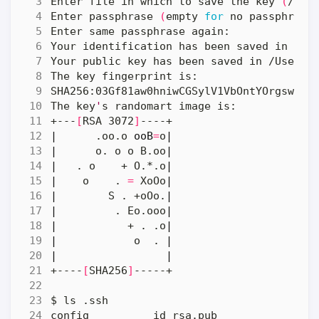
Enter file in which to save the key 
(
/Use
Enter passphrase 
(
empty 
for
 no passphrase
The key
'
+---
[
RSA 3072
]
|
      .oo.o 
ooB
=
o
|
|
      o. o o B.oo
|
|
   . o    + O.*.o
|
|
    o    . 
=
 XoOo
|
|
        S . +oOo.
|
|
         . Eo.ooo
|
|
           + . .o
|
|
            o  . 
|
|
|
+----
[
SHA256
]