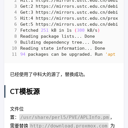
Get:2 https://mirrors.ustc.edu.cn/debian 
Get:3 https://mirrors.ustc.edu.cn/debian-
Get:5 https://mirrors.ustc.edu.cn/debian-
Fetched 
251
 kB in 1s 
(
300
 kB/s
)
94
 packages can be upgraded. Run 
'apt lis
已经使用了中科大的源了，替换成功。
CT模板源
文件位
置：
，
/usr/share/perl5/PVE/APLInfo.pm
需要替换
为
http://download.proxmox.com