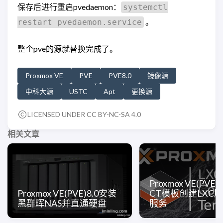
保存后进行重启pvedaemon：
systemctl
。
restart pvedaemon.service
整个pve的源就替换完成了。
Proxmox VE
PVE
PVE8.0
镜像源
中科大源
USTC
Apt
更换源
LICENSED UNDER CC BY-NC-SA 4.0
相关文章
Proxmox VE(PVE
Proxmox VE(PVE)8.0安装
CT模板创建LXC版d
黑群晖NAS并直通硬盘
服务