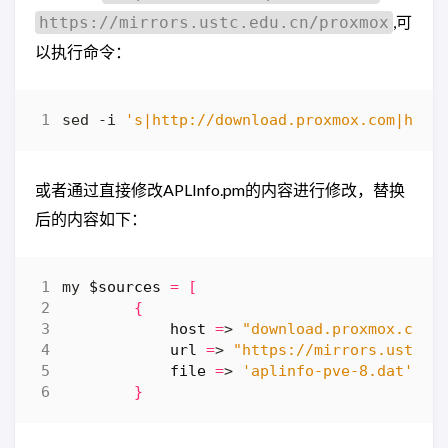
,可
https://mirrors.ustc.edu.cn/proxmox
以执行命令：
sed -i 
's|http://download.proxmox.com|http
或者通过直接修改APLInfo.pm的内容进行修改，替换
后的内容如下：
my 
$sources
=
[
{
host
=
> 
"download.proxmox.com"
url
=
> 
"https://mirrors.ustc.e
file
=
> 
'aplinfo-pve-8.dat'
}