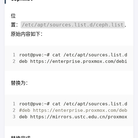
位
置：
,
/etc/apt/sources.list.d/ceph.list
原始内容如下：
替换为：
#deb https://enterprise.proxmox.com/debian