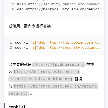
#deb http://security.debian.org bookworm-
或使用一键命令进行替换：
sed -i 
's|^deb http://ftp.debian.org|deb h
sed -i 
's|^deb http://security.debian.org|
最主要的就是
替换
http://ftp.debain.org
为
,
https://mirrors.ustc.edu.cn
替换
http://security.debian.org
为
https://mirrors.ustc.edu.cn/debian-
。
security
ceph.list