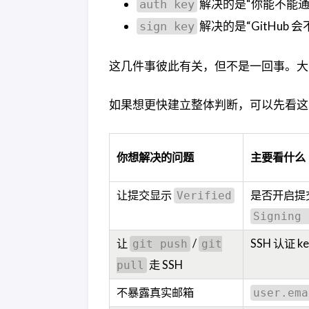
解决的是“你能不能通过 SS
auth key
解决的是“GitHub 会不
sign key
这几件事彼此有关，但不是一回事。大
如果想更快建立整体判断，可以先看这
你想解决的问题
主要看什么
让提交显示
是否开启提
Verified
Signing 
让
/
SSH 认证 
git push
git
走 SSH
pull
不暴露真实邮箱
user.ema