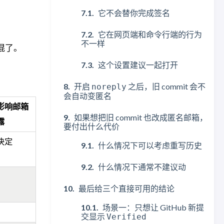
它不会替你完成签名
它在网页端和命令行端的行为
不一样
混了。
这个设置建议一起打开
开启
之后，旧 commit 会不
noreply
会自动变匿名
影响邮箱
如果想把旧 commit 也改成匿名邮箱，
露
要付出什么代价
决定
什么情况下可以考虑重写历史
什么情况下通常不建议动
最后给三个直接可用的结论
场景一：只想让 GitHub 新提
交显示
Verified