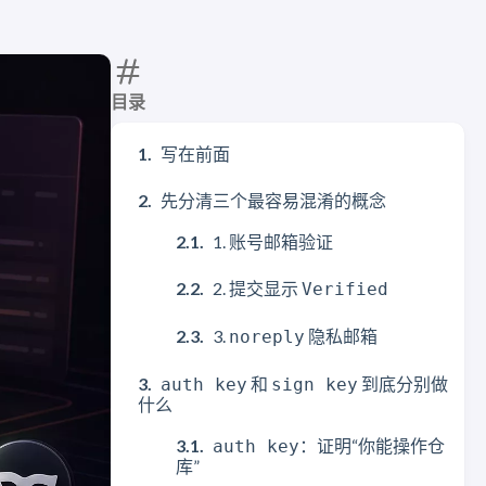
目录
写在前面
先分清三个最容易混淆的概念
1. 账号邮箱验证
2. 提交显示
Verified
3.
隐私邮箱
noreply
和
到底分别做
auth key
sign key
什么
：证明“你能操作仓
auth key
库”