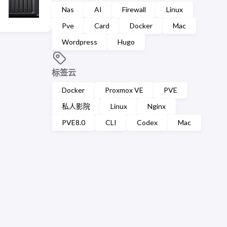
Nas
AI
Firewall
Linux
Pve
Card
Docker
Mac
Wordpress
Hugo
标签云
Docker
Proxmox VE
PVE
私人影院
Linux
Nginx
PVE8.0
CLI
Codex
Mac