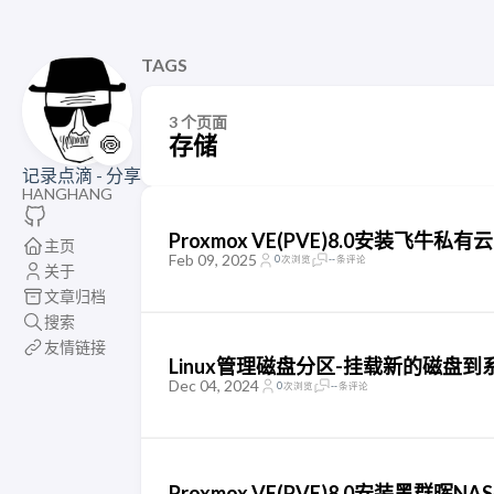
TAGS
3 个页面
🍥
存储
记录点滴 - 分享
HANGHANG
Proxmox VE(PVE)8.0安装飞牛私有云f
主页
Feb 09, 2025
0
次浏览
--
条评论
关于
文章归档
搜索
友情链接
Linux管理磁盘分区-挂载新的磁盘到
Dec 04, 2024
0
次浏览
--
条评论
Proxmox VE(PVE)8.0安装黑群晖