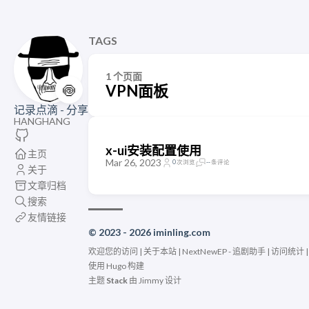
TAGS
1 个页面
🍥
VPN面板
记录点滴 - 分享
HANGHANG
x-ui安装配置使用
主页
Mar 26, 2023
0
次浏览
--
条评论
关于
文章归档
搜索
友情链接
© 2023 - 2026 iminling.com
欢迎您的访问 |
关于本站
|
NextNewEP - 追剧助手
|
访问统计
使用
Hugo
构建
主题
Stack
由
Jimmy
设计