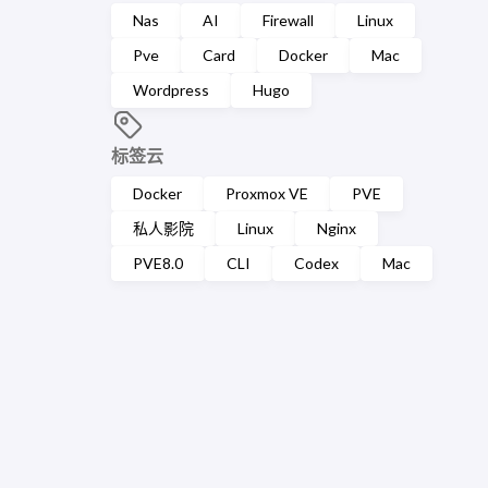
Nas
AI
Firewall
Linux
Pve
Card
Docker
Mac
Wordpress
Hugo
标签云
Docker
Proxmox VE
PVE
私人影院
Linux
Nginx
PVE8.0
CLI
Codex
Mac