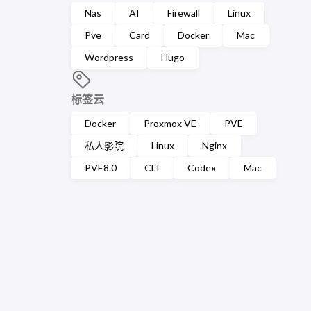
Nas
AI
Firewall
Linux
Pve
Card
Docker
Mac
Wordpress
Hugo
标签云
Docker
Proxmox VE
PVE
私人影院
Linux
Nginx
PVE8.0
CLI
Codex
Mac